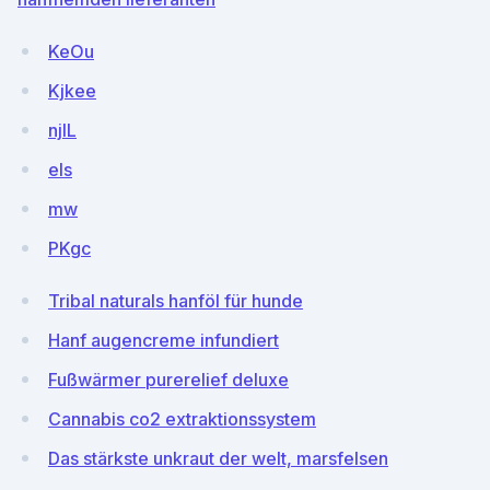
KeOu
Kjkee
njlL
els
mw
PKgc
Tribal naturals hanföl für hunde
Hanf augencreme infundiert
Fußwärmer purerelief deluxe
Cannabis co2 extraktionssystem
Das stärkste unkraut der welt, marsfelsen