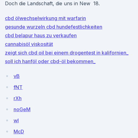
Doch die Landschaft, die uns in New 18.
cbd ölwechselwirkung mit warfarin
gesunde wurzeln cbd hundefestlichkeiten
cbd belapur haus zu verkaufen
cannabisöl viskosität
zeigt sich cbd oil bei einem drogentest in kalifornien_
soll ich hanföl oder cbd-öl bekommen_
vB
fNT
rXh
noGeM
wI
McD