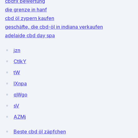
cbdfx bewertung
die grenze in hanf
cbd öl zypern kaufen
geschäfte, die cbd-öl in indiana verkaufen
adelaide cbd day spa
jzn
CtIkY
tW
IXnpa
qWgo
sV
AZMj
Beste cbd öl zäpfchen