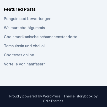
Featured Posts
Penguin cbd bewertungen
Walmart cbd ölgummis
Cbd amerikanische schamanenstandorte
Tamsulosin und cbd-öl
Cbd texas online
Vorteile von hanffasern
Proudly powered by WordPress
|
Theme: storybook by
OdieThemes
.