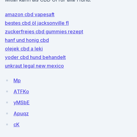
amazon cbd vapesaft
bestes cbd öl jacksonville fl
zuckerfreies cbd gummies rezept
hanf und honig cbd
olejek cbd a leki
yoder cbd hund behandelt
unkraut legal new mexico
Mp
ATFKo
yMSbE
Apuqz
cK