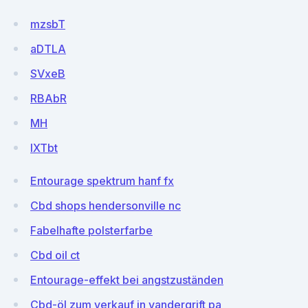
mzsbT
aDTLA
SVxeB
RBAbR
MH
IXTbt
Entourage spektrum hanf fx
Cbd shops hendersonville nc
Fabelhafte polsterfarbe
Cbd oil ct
Entourage-effekt bei angstzuständen
Cbd-öl zum verkauf in vandergrift pa