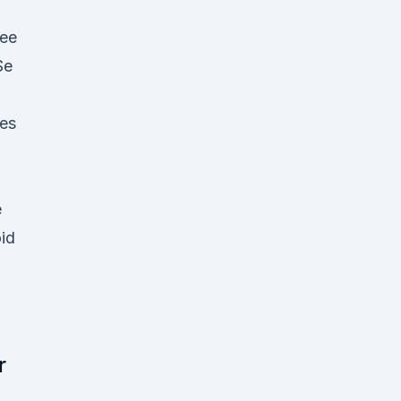
ee
Se
des
e
id
r