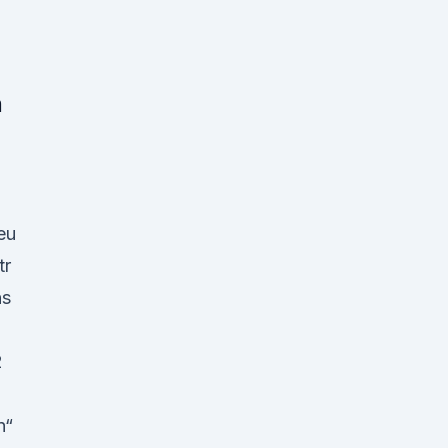
h
eu
tr
ns
2
n“