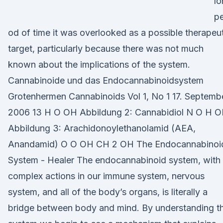
lo
pe
od of time it was overlooked as a possible therapeu
target, particularly because there was not much
known about the implications of the system.
Cannabinoide und das Endocannabinoidsystem
Grotenhermen Cannabinoids Vol 1, No 1 17. Septemb
2006 13 H O OH Abbildung 2: Cannabidiol N O H 
Abbildung 3: Arachidonoylethanolamid (AEA,
Anandamid) O O OH CH 2 OH The Endocannabinoi
System - Healer The endocannabinoid system, with 
complex actions in our immune system, nervous
system, and all of the body’s organs, is literally a
bridge between body and mind. By understanding th