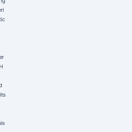
ng
ri
tic
er
OH
d
its
is