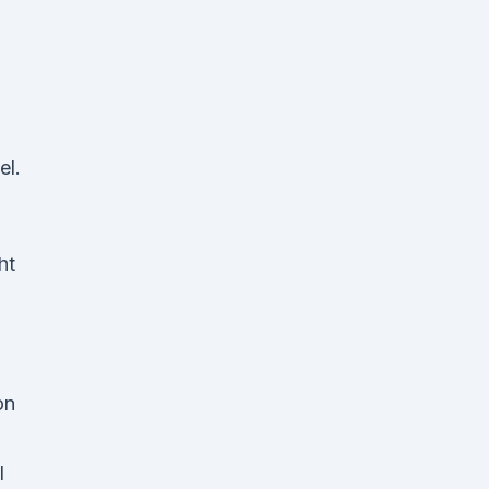
el.
ht
on
l