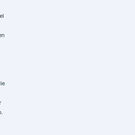
el
en
u
ie
r
o.