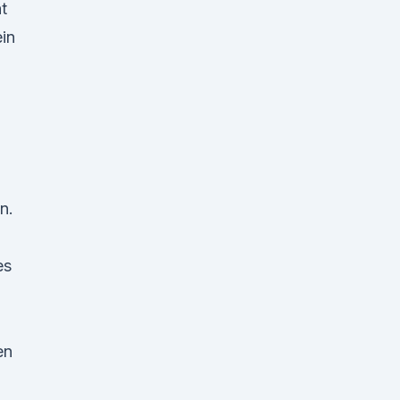
t
in
n.
es
en