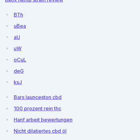
BTh
uBea
aU
uW
oCuL
deG
ksJ
Bars launceston cbd
100 prozent rein thc
Hanf arbeit bewertungen
Nicht dilatiertes cbd öl