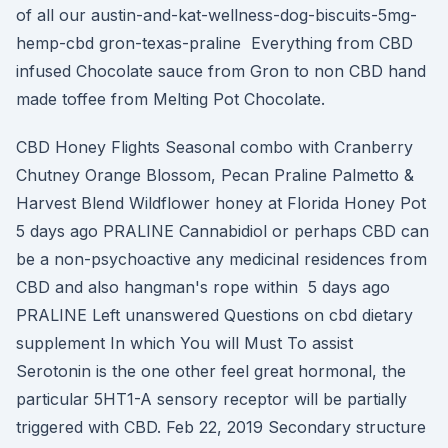
of all our austin-and-kat-wellness-dog-biscuits-5mg-
hemp-cbd gron-texas-praline Everything from CBD
infused Chocolate sauce from Gron to non CBD hand
made toffee from Melting Pot Chocolate.
CBD Honey Flights Seasonal combo with Cranberry
Chutney Orange Blossom, Pecan Praline Palmetto &
Harvest Blend Wildflower honey at Florida Honey Pot
5 days ago PRALINE Cannabidiol or perhaps CBD can
be a non-psychoactive any medicinal residences from
CBD and also hangman's rope within 5 days ago
PRALINE Left unanswered Questions on cbd dietary
supplement In which You will Must To assist
Serotonin is the one other feel great hormonal, the
particular 5HT1-A sensory receptor will be partially
triggered with CBD. Feb 22, 2019 Secondary structure