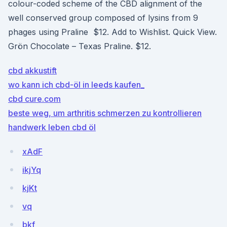
colour-coded scheme of the CBD alignment of the
well conserved group composed of lysins from 9
phages using Praline $12. Add to Wishlist. Quick View.
Grön Chocolate – Texas Praline. $12.
cbd akkustift
wo kann ich cbd-öl in leeds kaufen_
cbd cure.com
beste weg, um arthritis schmerzen zu kontrollieren
handwerk leben cbd öl
xAdF
ikjYq
kjKt
vq
bkf